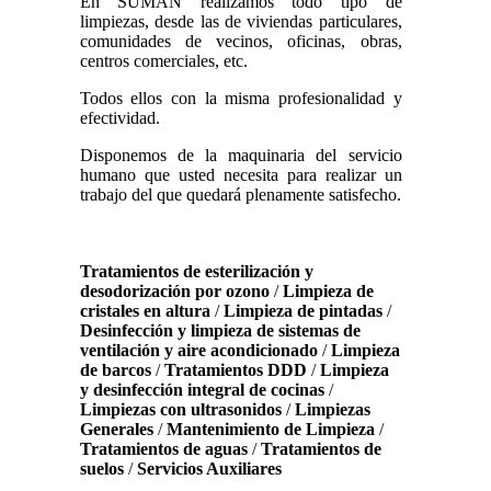
En SUMAN realizamos todo tipo de
limpiezas, desde las de viviendas particulares,
comunidades de vecinos, oficinas, obras,
centros comerciales, etc.
Todos ellos con la misma profesionalidad y
efectividad.
Disponemos de la maquinaria del servicio
humano que usted necesita para realizar un
trabajo del que quedará plenamente satisfecho.
Tratamientos de esterilización y
desodorización por ozono
/
Limpieza de
cristales en altura
/
Limpieza de pintadas
/
Desinfección y limpieza de sistemas de
ventilación y aire acondicionado
/
Limpieza
de barcos
/
Tratamientos DDD
/
Limpieza
y desinfección integral de cocinas
/
Limpiezas con ultrasonidos
/
Limpiezas
Generales
/
Mantenimiento de Limpieza
/
Tratamientos de aguas
/
Tratamientos de
suelos
/
Servicios Auxiliares