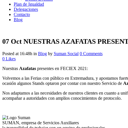
Plan de Igualdad
Delegaciones
Contacto
Blog
07 Oct
NUESTRAS AZAFATAS PRESENTE
Posted at 16:48h
in
Blog
by
Suman Social
0 Comments
0
Likes
Nuestras
Azafatas
presentes en FECIEX 2021:
Volvemos a las Ferias con público en Extremadura, y apostamos f
ocasión algunos Stands optaron por contar con nuestro Servicio de
Az
Nos adaptamos a las necesidades de nuestros clientes en cuanto a uni
acompañar a autoridades con amplios conocimientos de protocolo.
SUMAN, empresa de Servicios Auxiliares
la tranquilidad de trabajar con un equipo de profesionales.