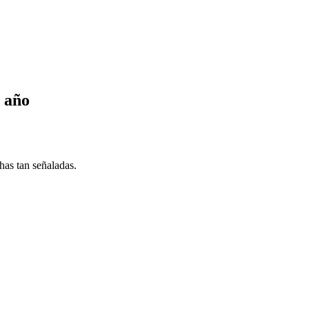
e año
as tan señaladas.